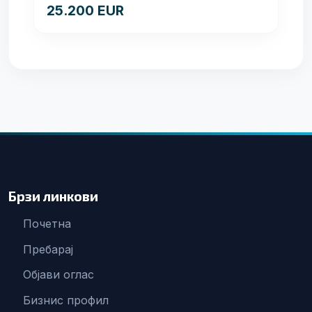
25.200 EUR
Брзи линкови
Почетна
Пребарај
Објави оглас
Бизнис профил