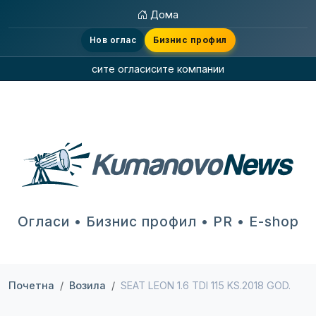
Дома
Нов оглас
Бизнис профил
сите огласи
сите компании
Огласи • Бизнис профил • PR • E-shop
Почетна
Возила
SEAT LEON 1.6 TDI 115 KS.2018 GOD.