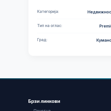
Категорија:
Недвижно
Тип на оглас:
Prem
Град:
Куман
Брзи линкови
Почетна