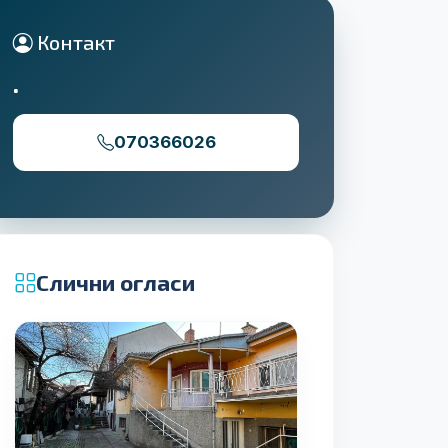
Контакт
.
070366026
Слични огласи