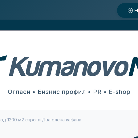
Н
Огласи • Бизнис профил • PR • E-shop
 од 1200 м2 спроти Два елена кафана