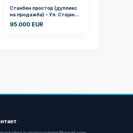
Станбен простор (дуплекс
на продажба) – Ул. Стојан
Арсов бр. 1, Куманово
95.000 EUR
онтакт
marketing.kumanovonews@gmail.com