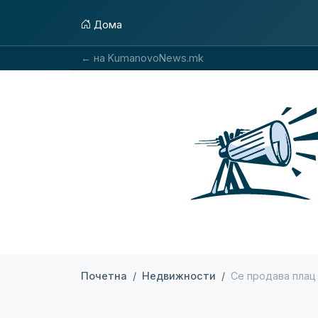
Дома
← на KumanovoNews.mk
Почетна
Недвижности
Се продава плац