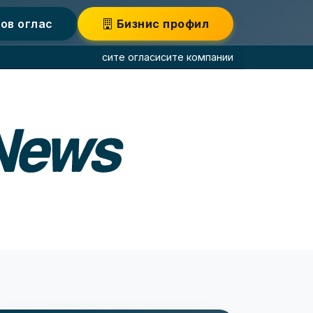
ов оглас
Бизнис профил
сите огласи
сите компании