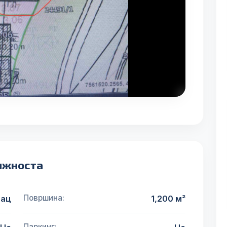
ижноста
Површина:
лац
1,200 м²
Паркинг: