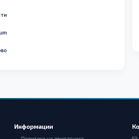
сти
ium
ово
Информации
К
Политика на приватност