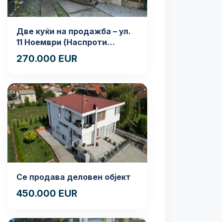
Две куќи на продажба – ул.
11 Ноември (Наспроти
Селман Туризам)
270.000 EUR
Се продава деловен објект
450.000 EUR