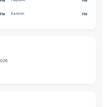
Не
Не
Балкон:
Не
Не
6026