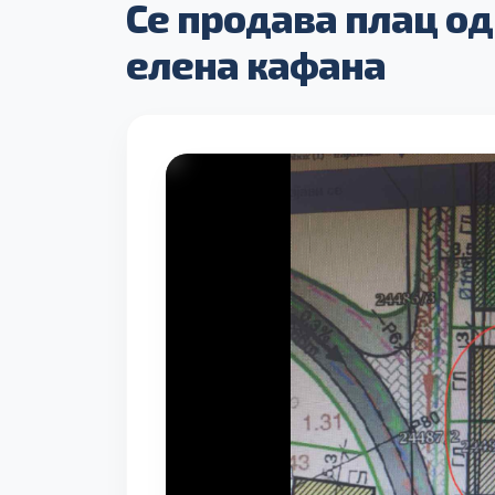
Се продава плац од
елена кафана