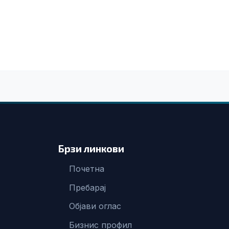
Брзи линкови
Почетна
Пребарај
Објави оглас
Бизнис профил