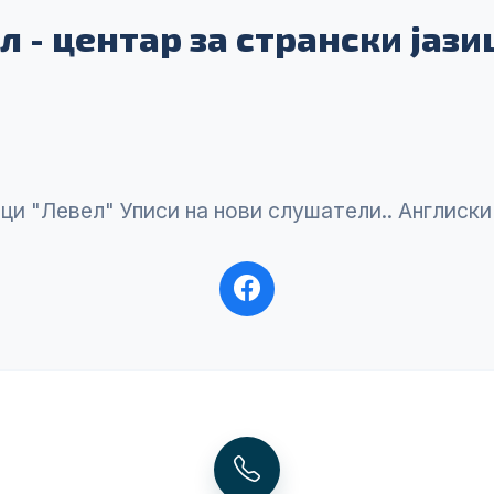
л - центар за странски јаз
ци "Левел" Уписи нa нoви слушaтели.. Англиски 