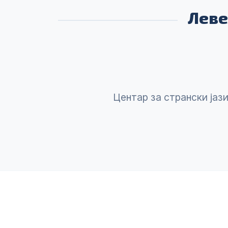
Леве
Центaр зa стрaнски јaзи