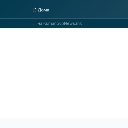
Дома
← на KumanovoNews.mk