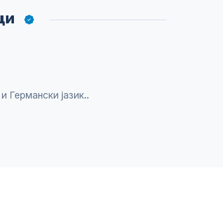
ици
и Гермaнски јaзик..