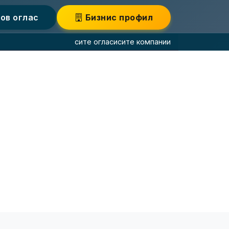
ов оглас
Бизнис профил
сите огласи
сите компании