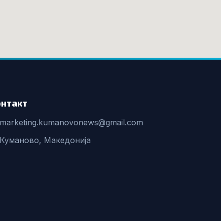
онтакт
marketing.kumanovonews@gmail.com
Куманово, Македонија