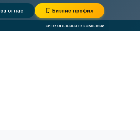
ов оглас
Бизнис профил
сите огласи
сите компании