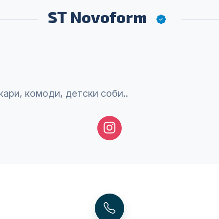
ST Novoform
кари, комоди, детски соби..