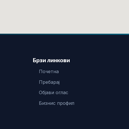
Брзи линкови
Почетна
Пребарај
Објави оглас
Бизнис профил