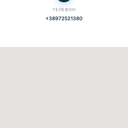
ТЕЛЕФОН
+38972521380