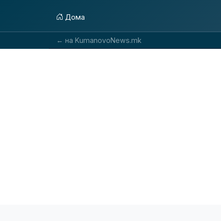
Дома
← на KumanovoNews.mk