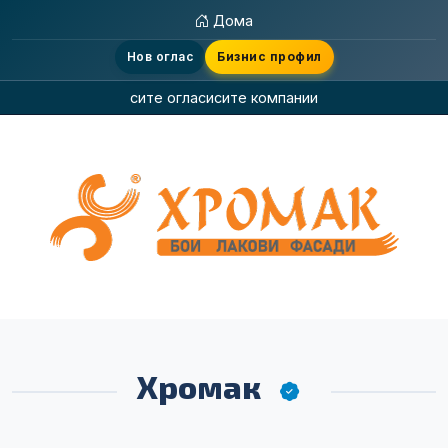
Дома
Нов оглас
Бизнис профил
сите огласи
сите компании
Хромак