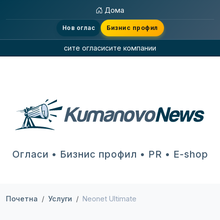
Дома
Нов оглас
Бизнис профил
сите огласи
сите компании
Огласи • Бизнис профил • PR • E-shop
Почетна
Услуги
Neonet Ultimate