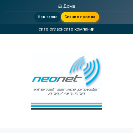
Дома
Нов оглас
Бизнис профил
сите огласи
сите компании