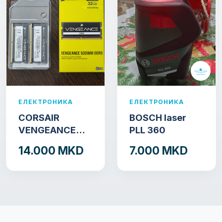
ЕЛЕКТРОНИКА
ЕЛЕКТРОНИКА
CORSAIR
BOSCH laser
VENGEANCE
PLL 360
DDR5 SODIMM
14.000 MKD
7.000 MKD
32GB (2x16GB)
DDR5 4800MT/s