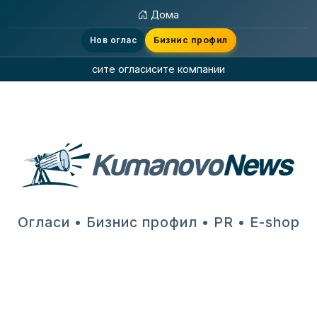
Дома
Нов оглас
Бизнис профил
сите огласи
сите компании
Огласи • Бизнис профил • PR • E-shop