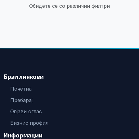
Обидете се со различни филтри
Брзи линкови
Почетна
Пребарај
Објави оглас
Бизнис профил
Информации