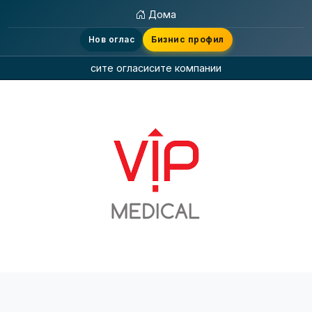
Дома
Нов оглас
Бизнис профил
сите огласи
сите компании