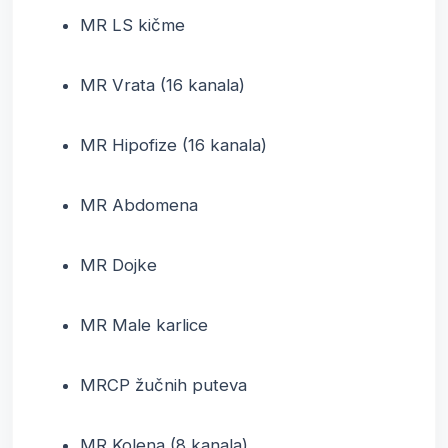
MR LS kičme
MR Vrata (16 kanala)
MR Hipofize (16 kanala)
MR Abdomena
MR Dojke
MR Male karlice
MRCP žučnih puteva
MR Kolena (8 kanala)