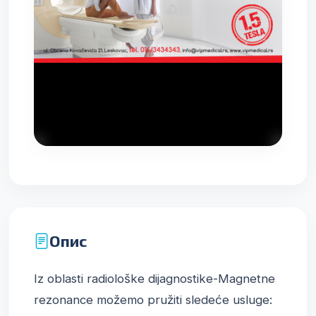
Опис
Iz oblasti radiološke dijagnostike-Magnetne 
rezonance možemo pružiti sledeće usluge: