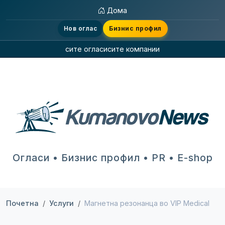
Дома
Нов оглас
Бизнис профил
сите огласи
сите компании
Огласи • Бизнис профил • PR • E-shop
Почетна
Услуги
Магнетна резонанца во VIP Medical