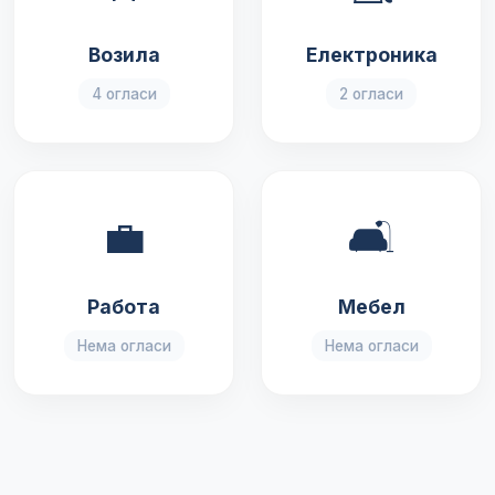
Возила
Електроника
4 огласи
2 огласи
💼
🛋️
Работа
Мебел
Нема огласи
Нема огласи