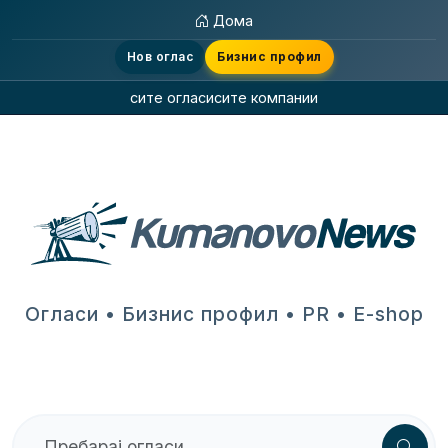
Дома
Нов оглас
Бизнис профил
сите огласи
сите компании
Огласи • Бизнис профил • PR • E-shop