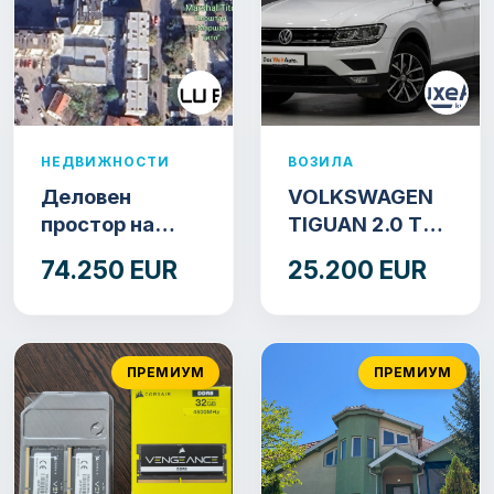
НЕДВИЖНОСТИ
ВОЗИЛА
Деловен
VOLKSWAGEN
простор на
TIGUAN 2.0 TDI
продажба 55 м²
DSG 4MOTION
74.250 EUR
25.200 EUR
– Куманово
150 KS.2018
GOD.
ПРЕМИУМ
ПРЕМИУМ