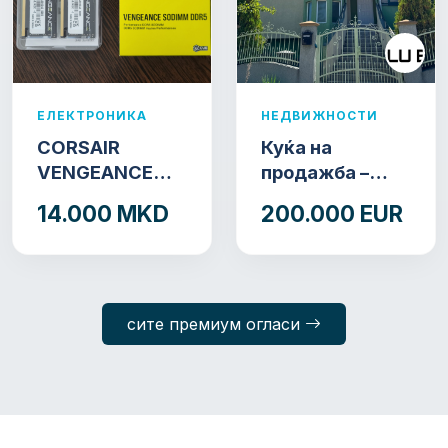
ЕЛЕКТРОНИКА
НЕДВИЖНОСТИ
CORSAIR
Куќа на
VENGEANCE
продажба –
DDR5 SODIMM
Зелeн Рид,
14.000 MKD
200.000 EUR
32GB (2x16GB)
Куманово
DDR5 4800MT/s
сите премиум огласи