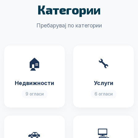
Категории
Пребарувај по категории
🏠
🔧
Недвижности
Услуги
9 огласи
6 огласи
🚗
💻