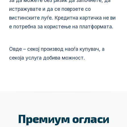
за да можете без ризик да започнете, да
истражувате и да се поврзете со
вистинските луѓе. Кредитна картичка не ви
е потребна за користење на платформата.
Овде – секој производ наоѓа купувач, а
секоја услуга добива можност.
Премиум огласи