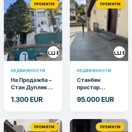
ПРЕМИУМ
ПРЕМИУМ
НЕДВИЖНОСТИ
НЕДВИЖНОСТИ
На Продажба –
Станбен
Стан Дуплекс
простор
103м2
(дуплекс на
1.300 EUR
95.000 EUR
продажба) – Ул.
Стојан Арсов
бр. 1, Куманово
ПРЕМИУМ
ПРЕМИУМ