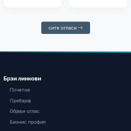
Куманово
сите огласи
Брзи линкови
Почетна
Пребарај
Објави оглас
Бизнис профил