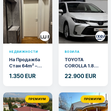
НЕДВИЖНОСТИ
ВОЗИЛА
На Продажба
TOYOTA
Стан 64m² –
COROLLA 1.8
Центар,
BENZIN-HYBRID
1.350 EUR
22.900 EUR
Куманово
140 KS.2022
GOD.89000 KM.
ПРЕМИУМ
ПРЕМИУМ