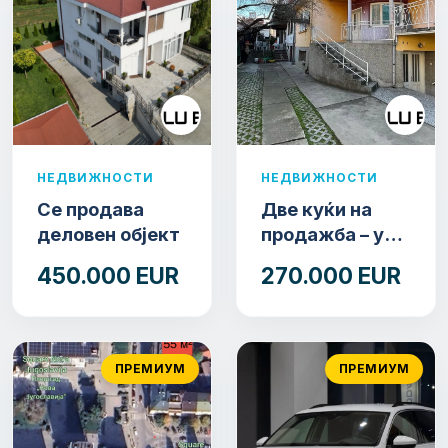
НЕДВИЖНОСТИ
НЕДВИЖНОСТИ
Се продава
Две куќи на
деловен објект
продажба – ул.
11 Ноември
450.000 EUR
270.000 EUR
(Наспроти
Селман
Туризам)
ПРЕМИУМ
ПРЕМИУМ